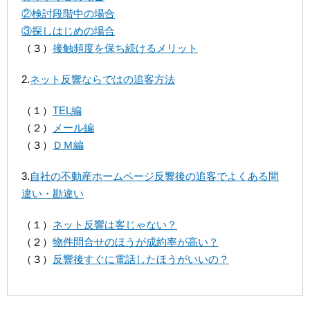
②検討段階中の場合
③探しはじめの場合
（３）
接触頻度を保ち続けるメリット
2.
ネット反響ならではの追客方法
（１）
TEL編
（２）
メール編
（３）
ＤＭ編
3.
自社の不動産ホームページ反響後の追客でよくある間
違い・勘違い
（１）
ネット反響は客じゃない？
（２）
物件問合せのほうが成約率が高い？
（３）
反響後すぐに電話したほうがいいの？