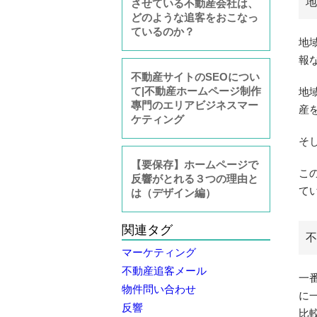
地
させている不動産会社は、
どのような追客をおこなっ
ているのか？
地
報
不動産サイトのSEOについ
て|不動産ホームページ制作
地
專門のエリアビジネスマー
産
ケティング
そ
【要保存】ホームページで
こ
反響がとれる３つの理由と
て
は（デザイン編）
関連タグ
不
マーケティング
不動産追客メール
一
物件問い合わせ
に
反響
比