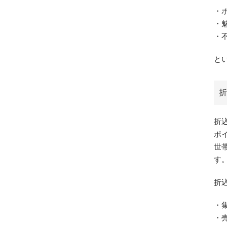
・
・
・
と
折
折
ポ
世
す
折
・
・