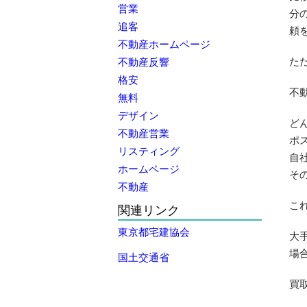
営業
分
追客
頼
不動産ホームページ
た
不動産反響
格安
不
無料
デザイン
ど
不動産営業
ポ
リスティング
自
ホームページ
そ
不動産
こ
関連リンク
東京都宅建協会
大
場
国土交通省
買