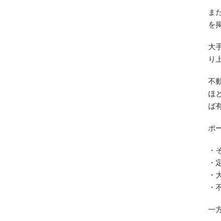
ま
を
大
り
不
ほ
ば
ポ
・
・
・
・
一