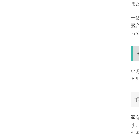
ま
一
競
っ
い
と
ポ
家
す
件