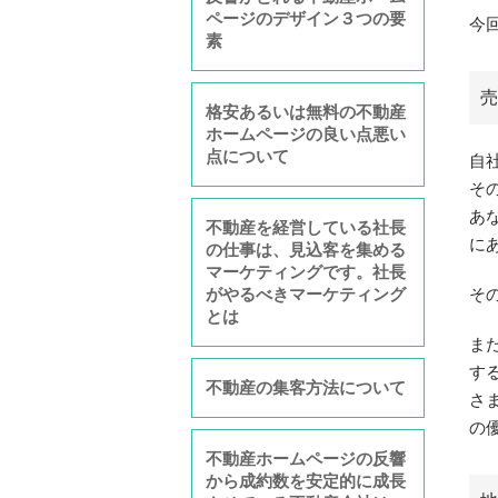
ページのデザイン３つの要
今
素
売
格安あるいは無料の不動産
ホームページの良い点悪い
点について
自
そ
あ
不動産を経営している社長
に
の仕事は、見込客を集める
マーケティングです。社長
がやるべきマーケティング
そ
とは
ま
す
不動産の集客方法について
さ
の
不動産ホームページの反響
から成約数を安定的に成長