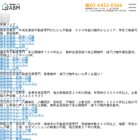
関連リンク
たたら不動産
熊本市東区・中央区東部不動産専門のたたら不動産 ５００件超の物件からエリア・学区で検索可
能。登録無料。
熊本市東区 新築一戸建
熊本市東区 中古一戸建
熊本市東区 マンション
熊本市東区 土地
イーグルハウジング
越谷市不動産専門 非公開物件７００件以上 無料会員登録で未公開物件・値下げ物件優先案内。
登録はニックネームOK。
越谷市 新築一戸建
越谷市 中古一戸建
越谷市 マンション
越谷市 土地
スタジオダンケ
世田谷区全域不動産売買専門 新着物件・値下げ物件をいち早くお届け！
世田谷区 新築一戸建
世田谷区 中古一戸建
世田谷区 中古マンション
世田谷区 土地
エスエストラスト
八王子市・日野市・多摩市賃貸専門 地元密着経営２３年の実績。年間仲介３０００件以上。お客
様の声多数。エスエストラスト
エステートプラン
北九州エリア（八幡東区・八幡西区・若松区・戸畑区・小倉北区・中間市）１２００件以上紹介可
能！お客様の声１００件以上掲載。無料会員登録で未公開物件・値下げ物件優先案内。
北九州エリア 新築一戸建
北九州エリア 中古一戸建
北九州エリア 中古マンション
北九州エリア 土地
アクティブマドリード
和歌山市・岩出市・紀の川市・海南市の不動産売買専門 登録物件数６００件以上。地図・学区か
ら戸建て、土地、中古マンションの検索が可能。地元密着２７年の実績。
和歌山市 中古一戸建
和歌山市 中古マンション
和歌山市 土地
和歌山市 事業用物件