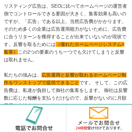
リスティング広告は、SEOに比べてホームページの運営者
側でコントロールできる要因が大きく、集客効果も高いの
ですが、「広告」である以上、当然広告費がかかります。
そのため多くの企業は広告運用能力がないために、広告費
に合うリターンを獲得することが出来ていないのが現状で
す。反響を取るためには
（優れたホームページシステム×
集客）
この2つの要素のうち一つでも欠けてしまうと反響
は取れません。
私たちの強みは、
広告運用と反響が取れるホームページ制
作をワンストップで提供できること
です。 そして、この広
告費は、私達が負担して御社の集客をします。 御社は反響
数に応じた報酬を支払うだけなので、反響がないのに月額
費用を支払うリスクはありません。
リスティング広告の運用代行を行う一般的な広告代理店の
場合、かかった広告費の２０％ほどを手数料として、代理