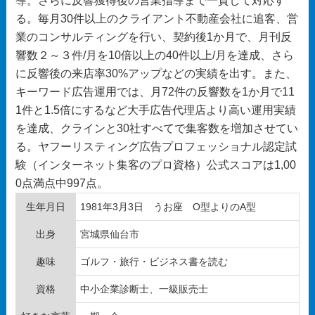
導。さらに反響獲得後の営業指導まで一貫して対応す
る。毎月30件以上のクライアント不動産会社に追客、営
業のコンサルティングを行い、契約後1か月で、月刊反
響数２～３件/月を10倍以上の40件以上/月を達成、さら
に反響後の来店率30%アップなどの実績を出す。また、
キーワード広告運用では、月72件の反響数を1か月で11
1件と1.5倍にするなど大手広告代理店より高い運用実績
を達成、クラインと30社すべてで集客数を増加させてい
る。ヤフーリスティング広告プロフェッショナル認定試
験（インターネット集客のプロ資格）公式スコアは1,00
0点満点中997点。
生年月日
1981年3月3日 うお座 O型よりのA型
出身
宮城県仙台市
趣味
ゴルフ・旅行・ビジネス書を読む
資格
中小企業診断士、一級販売士